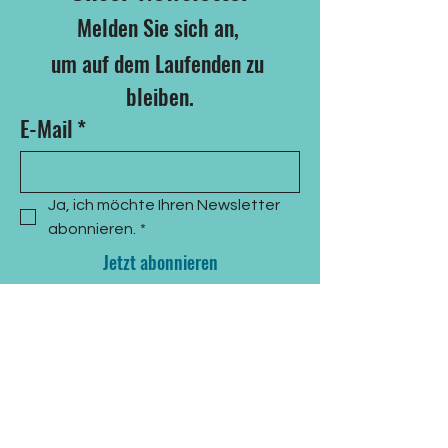
Melden Sie sich an, 
um auf dem Laufenden zu 
bleiben.
E-Mail
*
Ja, ich möchte Ihren Newsletter 
abonnieren.
*
Jetzt abonnieren
KONTAKT
Nicole Nocon
Cottbus, Germany
nicole@generatione.org