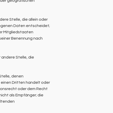
oder geografischen
ere Stelle, die allein oder
ogenen Daten entscheidet;
er Mitgliedstaaten
 seiner Benennung nach
 andere Stelle, die
Stelle, denen
einen Dritten handelt oder
ionsrecht oder dem Recht
icht als Empfänger; die
eltenden