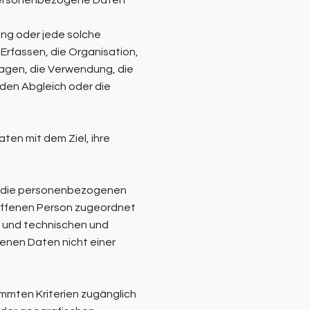
en personenbezogene Daten
ang oder jede solche
fassen, die Organisation,
agen, die Verwendung, die
 den Abgleich oder die
en mit dem Ziel, ihre
ss die personenbezogenen
roffenen Person zugeordnet
 und technischen und
enen Daten nicht einer
mmten Kriterien zugänglich