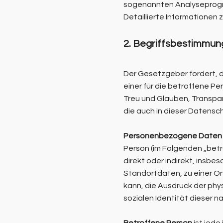
sogenannten Analysepro
Detaillierte Informationen
2. Begriffsbestimmu
Der Gesetzgeber fordert, 
einer für die betroffene P
Treu und Glauben, Transpar
die auch in dieser Datens
Personenbezogene Daten
Person (im Folgenden „betro
direkt oder indirekt, insb
Standortdaten, zu einer O
kann, die Ausdruck der phys
sozialen Identität dieser na