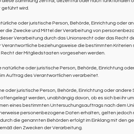
b diese Sammlung zentral, dezentral oder nach funktionalen 
geführt wird.
atürliche oder juristische Person, Behörde, Einrichtung oder and
r die Zwecke und Mittel der Verarbeitung von personenbez
 dieser Verarbeitung durch das Unionsrecht oder das Recht d
 Verantwortliche beziehungsweise die bestimmten Kriterien
Recht der Mitgliedstaaten vorgesehen werden.
e natürliche oder juristische Person, Behörde, Einrichtung oder
 Auftrag des Verantwortlichen verarbeitet.
che oder juristische Person, Behörde, Einrichtung oder andere 
fengelegt werden, unabhängig davon, ob es sich bei ihr um 
ahmen eines bestimmten Untersuchungsauftrags nach dem Un
cherweise personenbezogene Daten erhalten, gelten jedoch n
durch die genannten Behörden erfolgt im Einklang mit den g
gemäß den Zwecken der Verarbeitung.