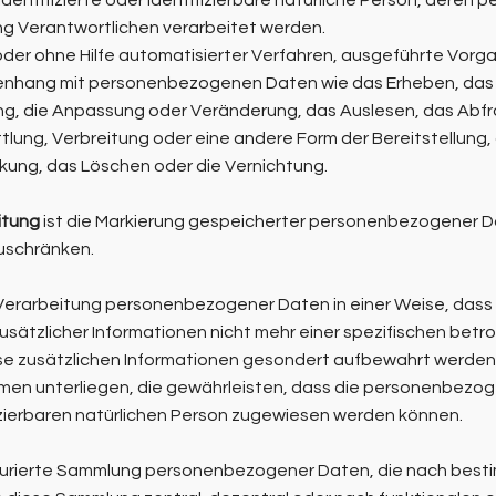
 identifizierte oder identifizierbare natürliche Person, der
ng Verantwortlichen verarbeitet werden.
t oder ohne Hilfe automatisierter Verfahren, ausgeführte Vorg
hang mit personenbezogenen Daten wie das Erheben, das Er
ng, die Anpassung oder Veränderung, das Auslesen, das Abfr
lung, Verbreitung oder eine andere Form der Bereitstellung,
kung, das Löschen oder die Vernichtung.
itung
ist die Markierung gespeicherter personenbezogener Dat
zuschränken.
 Verarbeitung personenbezogener Daten in einer Weise, da
sätzlicher Informationen nicht mehr einer spezifischen bet
se zusätzlichen Informationen gesondert aufbewahrt werden
en unterliegen, die gewährleisten, dass die personenbezog
ifizierbaren natürlichen Person zugewiesen werden können.
kturierte Sammlung personenbezogener Daten, die nach besti