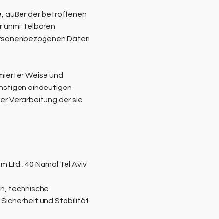
le, außer der betroffenen
r unmittelbaren
 personenbezogenen Daten
ormierter Weise und
onstigen eindeutigen
er Verarbeitung der sie
 Ltd., 40 Namal Tel Aviv
n, technische
icherheit und Stabilität