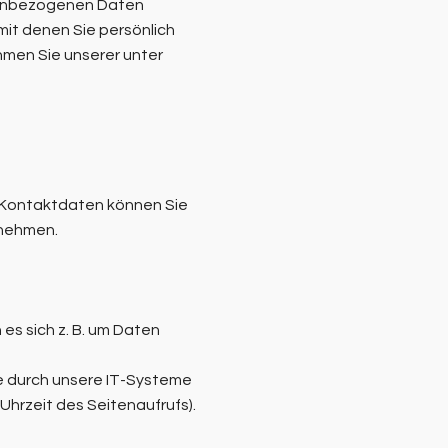
onenbezogenen Daten
it denen Sie persönlich
hmen Sie unserer unter
n Kontaktdaten können Sie
tnehmen.
es sich z. B. um Daten
e durch unsere IT-Systeme
Uhrzeit des Seitenaufrufs).